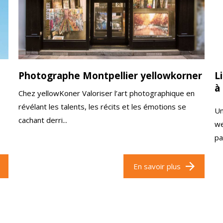
Photographe Montpellier yellowkorner
L
à
Chez yellowKoner Valoriser l’art photographique en
révélant les talents, les récits et les émotions se
Un
cachant derri...
we
pa
En savoir plus