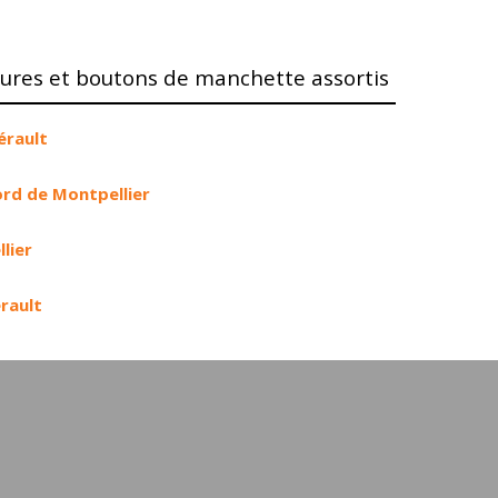
res et boutons de manchette assortis
érault
ord de Montpellier
lier
érault