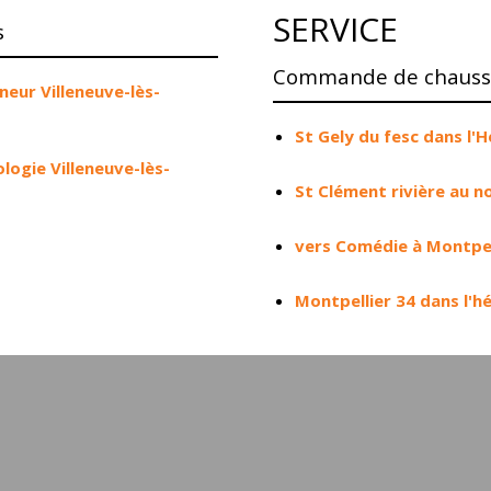
SERVICE
s
Commande de chaussu
eur Villeneuve-lès-
St Gely du fesc dans l'H
ogie Villeneuve-lès-
St Clément rivière au n
vers Comédie à Montpel
Montpellier 34 dans l'h