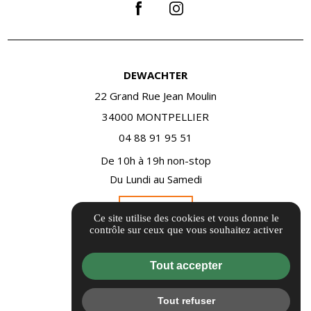
DEWACHTER
22 Grand Rue Jean Moulin
34000 MONTPELLIER
04 88 91 95 51
De 10h à 19h non-stop
Du Lundi au Samedi
Itinéraire
Ce site utilise des cookies et vous donne le
contrôle sur ceux que vous souhaitez activer
Informations complémentaires
Tout accepter
Mentions légales
Politique de confidentialité
Tout refuser