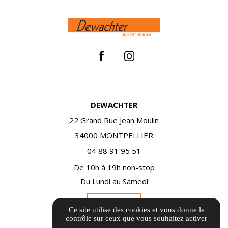
DEWACHTER
22 Grand Rue Jean Moulin
34000 MONTPELLIER
04 88 91 95 51
De 10h à 19h non-stop
Du Lundi au Samedi
Itinéraire
Ce site utilise des cookies et vous donne le
contrôle sur ceux que vous souhaitez activer