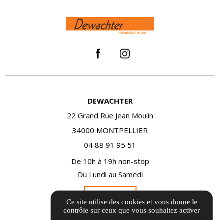
DEWACHTER
22 Grand Rue Jean Moulin
34000 MONTPELLIER
04 88 91 95 51
De 10h à 19h non-stop
Du Lundi au Samedi
Itinéraire
Ce site utilise des cookies et vous donne le
contrôle sur ceux que vous souhaitez activer